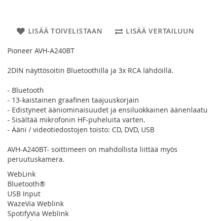
LISÄÄ TOIVELISTAAN
LISÄÄ VERTAILUUN
Pioneer AVH-A240BT
2DIN näyttösoitin Bluetoothilla ja 3x RCA lähdöillä.
- Bluetooth
- 13-kaistainen graafinen taajuuskorjain
- Edistyneet ääniominaisuudet ja ensiluokkainen äänenlaatu
- Sisältää mikrofonin HF-puheluita varten.
- Ääni / videotiedostojen toisto: CD, DVD, USB
AVH-A240BT- soittimeen on mahdollista liittää myös
peruutuskamera.
WebLink
Bluetooth®
USB Input
WazeVia Weblink
SpotifyVia Weblink