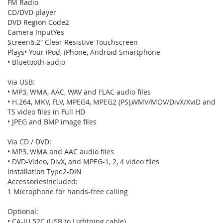
FM Radio
CD/DVD player
DVD Region Code2
Camera InputYes
Screen6.2″ Clear Resistive Touchscreen
Plays• Your iPod, iPhone, Android Smartphone
• Bluetooth audio
Via USB:
• MP3, WMA, AAC, WAV and FLAC audio files
• H.264, MKV, FLV, MPEG4, MPEG2 (PS),WMV/MOV/DivX/XviD and
TS video files in Full HD
• JPEG and BMP image files
Via CD / DVD:
• MP3, WMA and AAC audio files
• DVD-Video, DivX, and MPEG-1, 2, 4 video files
Installation Type2-DIN
AccessoriesIncluded:
1 Microphone for hands-free calling
Optional:
• CA-IU.52C (USB to Lightning cable)