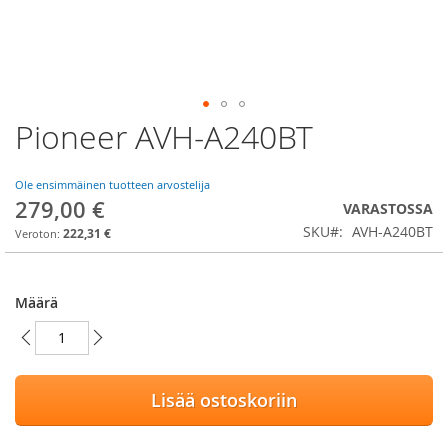
Pioneer AVH-A240BT
Skip
to
the
Ole ensimmäinen tuotteen arvostelija
beginning
279,00 €
of
VARASTOSSA
the
SKU
AVH-A240BT
222,31 €
images
gallery
Määrä
Lisää ostoskoriin