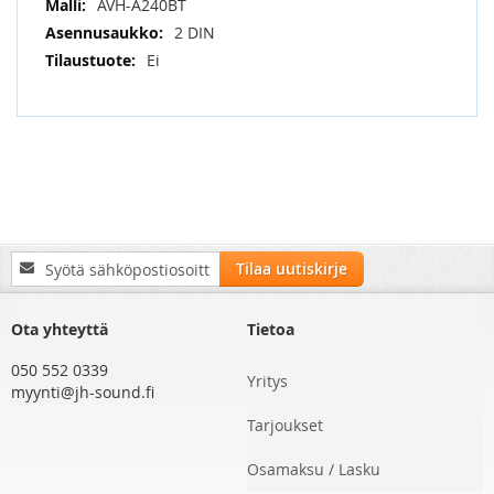
AVH-A240BT
2 DIN
Ei
Tilaa
Tilaa uutiskirje
uutiskirjeemme:
Ota yhteyttä
Tietoa
050 552 0339
Yritys
myynti@jh-sound.fi
Tarjoukset
Osamaksu / Lasku