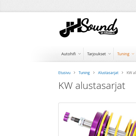
Skip
to
Content
Autohifi
Tarjoukset
Tuning
Etusivu
Tuning
Alustasarjat
KW al
KW alustasarjat