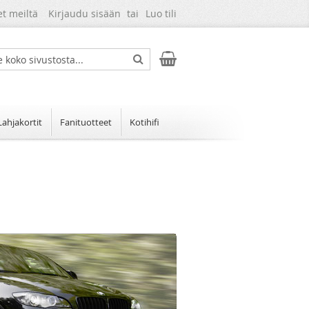
et meiltä
Kirjaudu sisään
Luo tili
Ostoskori
ch
Search
Lahjakortit
Fanituotteet
Kotihifi