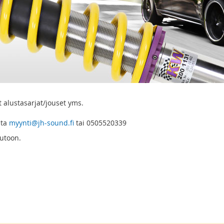
 alustasarjat/jouset yms.
nta
myynti@jh-sound.fi
tai 0505520339
autoon.