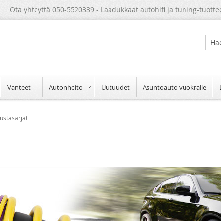
Ota yhteyttä 050-5520339 - Laadukkaat autohifi ja tuning-tuotte
Sear
Vanteet
Autonhoito
Uutuudet
Asuntoauto vuokralle
ustasarjat