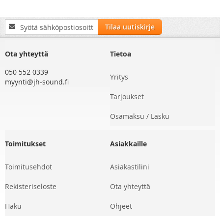
Tilaa
Tilaa uutiskirje
uutiskirjeemme:
Ota yhteyttä
Tietoa
050 552 0339
Yritys
myynti@jh-sound.fi
Tarjoukset
Osamaksu / Lasku
Toimitukset
Asiakkaille
Toimitusehdot
Asiakastilini
Rekisteriseloste
Ota yhteyttä
Haku
Ohjeet