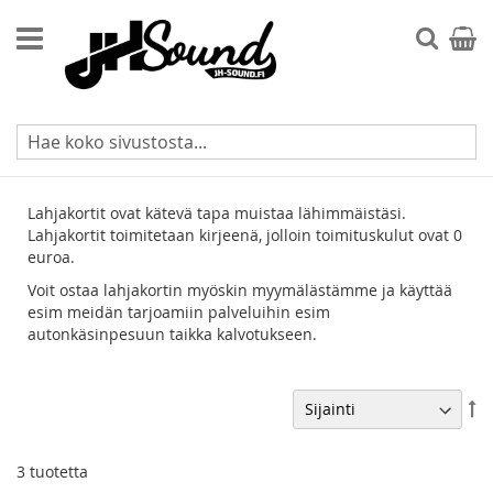
Skip
to
Searc
Ostos
Content
Lahjakortit
Lahjakortit ovat kätevä tapa muistaa lähimmäistäsi.
Lahjakortit toimitetaan kirjeenä, jolloin toimituskulut ovat 0
euroa.
Voit ostaa lahjakortin myöskin myymälästämme ja käyttää
esim meidän tarjoamiin palveluihin esim
autonkäsinpesuun taikka kalvotukseen.
As
la
jä
3
tuotetta