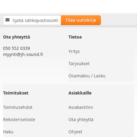
Tilaa
Tilaa uutiskirje
uutiskirjeemme:
Ota yhteyttä
Tietoa
050 552 0339
Yritys
myynti@jh-sound.fi
Tarjoukset
Osamaksu / Lasku
Toimitukset
Asiakkaille
Toimitusehdot
Asiakastilini
Rekisteriseloste
Ota yhteyttä
Haku
Ohjeet