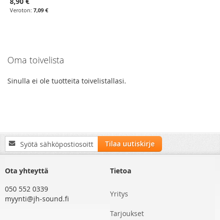
8,90 €
7,09 €
Oma toivelista
Sinulla ei ole tuotteita toivelistallasi.
Tilaa
Tilaa uutiskirje
uutiskirjeemme:
Ota yhteyttä
Tietoa
050 552 0339
Yritys
myynti@jh-sound.fi
Tarjoukset