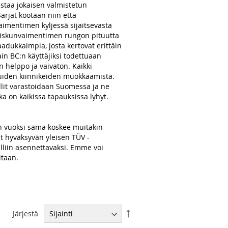
staa jokaisen valmistetun
rjat kootaan niin että
aimentimen kyljessä sijaitsevasta
än iskunvaimentimen rungon pituutta
adukkaimpia, josta kertovat erittäin
in BC:n käyttäjiksi todettuaan
 helppo ja vaivaton. Kaikki
 muiden kiinnikeiden muokkaamista.
llit varastoidaan Suomessa ja ne
ka on kaikissa tapauksissa lyhyt.
in vuoksi sama koskee muitakin
t hyväksyvän yleisen TÜV -
alliin asennettavaksi. Emme voi
itaan.
Aseta
Järjestä
laskevaan