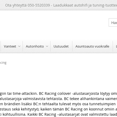
Ota yhteyttä 050-5520339 - Laadukkaat autohifi ja tuning-tuotte
Sear
Vanteet
Autonhoito
Uutuudet
Asuntoauto vuokralle
acing
tingiin tai time-attackiin. BC Racing coilover -alustasarjoista löytyy 
ustasarjoja valmistavista tehtaista. BC tekee alihankintana vaime
en brändien lisäksi BC:n tehtaalta tulevat myös osa tunnetuimpien 
 testaus sekä kehitystyö; kaiken tämän BC Racing on koonnut omiin al
ilti kohtuullisina. Kaikki BC Racing –alustasarjat ovat valmistettu la