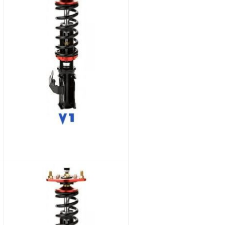
BC Racing NISSAN LAUREL AWD C35 1993-1997 BR sarja
1 189,00 €
947,41 €