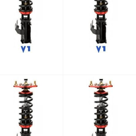
BC Racing NISSAN LAUREL AWD C35 1993-1997 BR Track sarja
BC Racing NISSAN Primera P10 1992-1996 BR sarja
,00 €
1 189,00 €
907,57 €
947,41 €