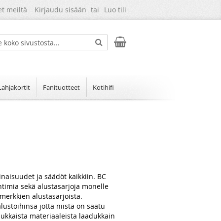
et meiltä
Kirjaudu sisään
Luo tili
Ostoskori
ch
Search
Lahjakortit
Fanituotteet
Kotihifi
ominaisuudet ja säädöt kaikkiin. BC
ntimia sekä alustasarjoja monelle
merkkien alustasarjoista.
ustoihinsa jotta niistä on saatu
adukkaista materiaaleista laadukkain