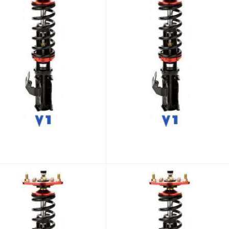
BC Racing NISSAN Fairlady Z/370Z Z34 2008- ER sarja
BC Racing NISSAN JUKE YF15 2010- BR sarja
,00 €
1 189,00 €
1 337,85 €
947,41 €