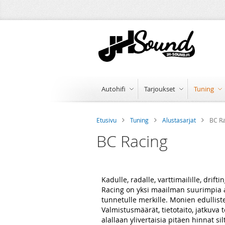
Skip
to
Content
Autohifi
Tarjoukset
Tuning
Etusivu
Tuning
Alustasarjat
BC R
BC Racing
Kadulle, radalle, varttimailille, drif
Racing on yksi maailman suurimpia al
tunnetulle merkille. Monien edullist
Valmistusmäärät, tietotaito, jatkuva
alallaan ylivertaisia pitäen hinnat s