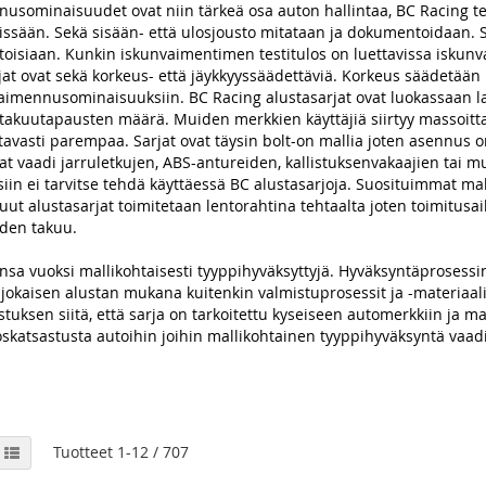
sominaisuudet ovat niin tärkeä osa auton hallintaa, BC Racing te
sään. Sekä sisään- että ulosjousto mitataan ja dokumentoidaan. Sa
toisiaan. Kunkin iskunvaimentimen testitulos on luettavissa iskunv
rjat ovat sekä korkeus- että jäykkyyssäädettäviä. Korkeus säädetä
aimennusominaisuuksiin. BC Racing alustasarjat ovat luokassaan la
takuutapausten määrä. Muiden merkkien käyttäjiä siirtyy massoitta
vasti parempaa. Sarjat ovat täysin bolt-on mallia joten asennus on
rjat vaadi jarruletkujen, ABS-antureiden, kallistuksenvakaajien tai
in ei tarvitse tehdä käyttäessä BC alustasarjoja. Suosituimmat ma
uut alustasarjat toimitetaan lentorahtina tehtaalta joten toimitusai
oden takuu.
ensa vuoksi mallikohtaisesti tyyppihyväksyttyjä. Hyväksyntäprosess
jokaisen alustan mukana kuitenkin valmistuprosessit ja -materiaali
uksen siitä, että sarja on tarkoitettu kyseiseen automerkkiin ja m
skatsastusta autoihin joihin mallikohtainen tyyppihyväksyntä vaad
View
udukko
Luettelo
Tuotteet
1
-
12
/
707
as