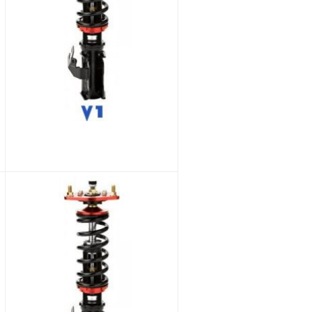
BC Racing NISSAN PRIMERA(JP) P11 1995-2000 BR sarja
1 189,00 €
947,41 €