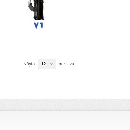
BC Racing AUDI A1 8X 2010- BR sarja
1 189,00 €
947,41 €
Näytä
per sivu
BC Racing AUDI A3 8P 2006- BR sarja
1 189,00 €