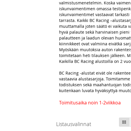
valmistusmenetelmin. Koska vaimennu
iskunvaimentimen omassa testipenkis
iskunvaimentimet vastaavat tarkasti 
tarrasta. Kaikki BC Racing –alustasa
muuttamalla joten säätö ei vaikuta v
hyvä palaute sekä harvinaisen pieni 
palautteen ja laadun olevan huomatta
kiinnikkeet ovat valmiina eivätkä sa
Myöskään muutoksia auton rakenteisi
toimitetaan heti tilauksen jälkeen. M
Kaikilla BC Racing alustoilla on 2 vu
BC Racing -alustat eivät ole rakente
vastaavia alustasarjoja. Toimitamme 
todistuksen sekä maahantuojan todist
kuitenkaan luvata hyväksyttyä muuto
Toimitusaika noin 1-2viikkoa
Skip
Ru
Listausvalinnat
to