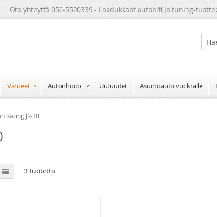
Ota yhteyttä 050-5520339 - Laadukkaat autohifi ja tuning-tuotte
Sear
Vanteet
Autonhoito
Uutuudet
Asuntoauto vuokralle
an Racing JR-30
0
View
udukko
Luettelo
3
tuotetta
as