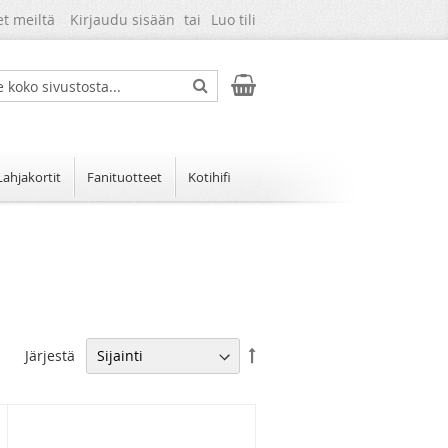
et meiltä
Kirjaudu sisään
Luo tili
Ostoskori
ch
Search
Lahjakortit
Fanituotteet
Kotihifi
Aseta
Järjestä
laskevaan
järjestykseen