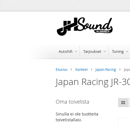
Skip
to
Content
Autohifi
Tarjoukset
Tuning
Etusivu
Vanteet
Japan Racing
Jap
Japan Racing JR-3
Oma toivelista
Ru
Sinulla ei ole tuotteita
toivelistallasi.