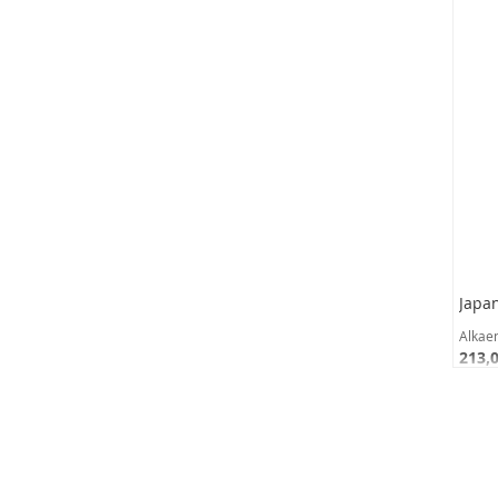
Japan
Alkae
213,0