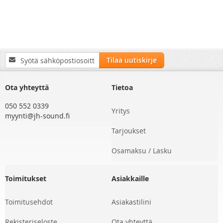
Tilaa
Tilaa uutiskirje
uutiskirjeemme:
Ota yhteyttä
Tietoa
050 552 0339
Yritys
myynti@jh-sound.fi
Tarjoukset
Osamaksu / Lasku
Toimitukset
Asiakkaille
Toimitusehdot
Asiakastilini
Rekisteriseloste
Ota yhteyttä