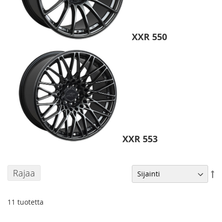
XXR 550
XXR 553
Rajaa
As
la
jä
11
tuotetta