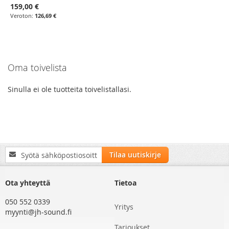
159,00 €
126,69 €
Oma toivelista
Sinulla ei ole tuotteita toivelistallasi.
Tilaa
Tilaa uutiskirje
uutiskirjeemme:
Ota yhteyttä
Tietoa
050 552 0339
Yritys
myynti@jh-sound.fi
Tarjoukset