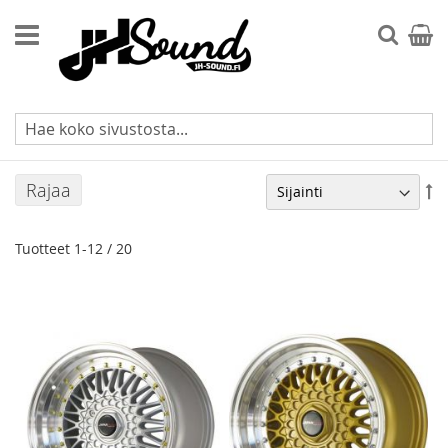
Skip
to
Searc
Ostos
Content
15"
Rajaa
As
la
jä
Tuotteet
1
-
12
/
20