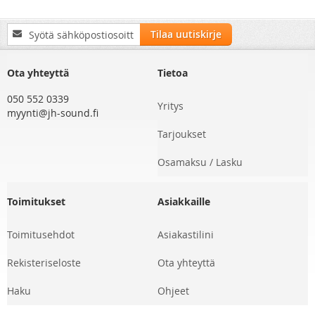
Tilaa
Tilaa uutiskirje
uutiskirjeemme:
Ota yhteyttä
Tietoa
050 552 0339
Yritys
myynti@jh-sound.fi
Tarjoukset
Osamaksu / Lasku
Toimitukset
Asiakkaille
Toimitusehdot
Asiakastilini
Rekisteriseloste
Ota yhteyttä
Haku
Ohjeet