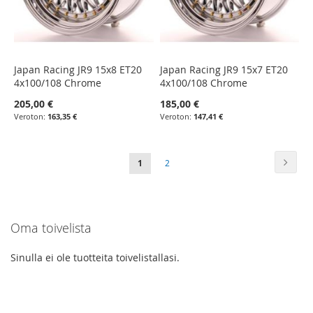
Japan Racing JR9 15x8 ET20
Japan Racing JR9 15x7 ET20
4x100/108 Chrome
4x100/108 Chrome
205,00 €
185,00 €
163,35 €
147,41 €
Sivu
Sivu
Seura
You're
Sivu
1
2
currently
reading
Oma toivelista
page
Sinulla ei ole tuotteita toivelistallasi.