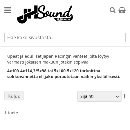
Skip
to
Searc
Ostos
Content
Japan Racing JR-19
Upeat ja edulliset Japan Racingin vanteet jolta löytyy
varmasti jokaisen makuun jotakin sopivaa.
4x100-4x114,3/5x98 tai 5x100-5x120 tarkoittaa
sokkovannetta eli jako porautetaan näihin yksilöllisesti.
Rajaa
As
la
jä
1
tuote