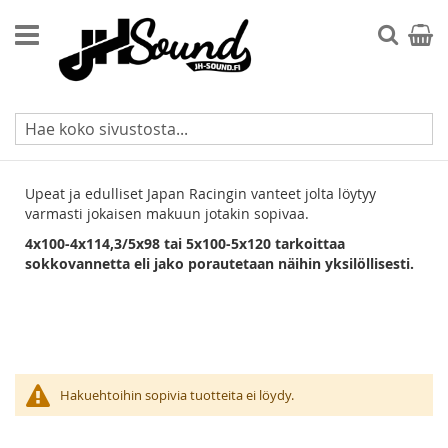
Skip
to
Searc
Ostos
Content
Japan Racing JR-24
Upeat ja edulliset Japan Racingin vanteet jolta löytyy
varmasti jokaisen makuun jotakin sopivaa.
4x100-4x114,3/5x98 tai 5x100-5x120 tarkoittaa
sokkovannetta eli jako porautetaan näihin yksilöllisesti.
Hakuehtoihin sopivia tuotteita ei löydy.