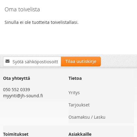
Oma toivelista
Sinulla ei ole tuotteita toivelistallasi.
Tilaa
Tilaa uutiskirje
uutiskirjeemme:
Ota yhteyttä
Tietoa
050 552 0339
Yritys
myynti@jh-sound.fi
Tarjoukset
Osamaksu / Lasku
Toimitukset
Asiakkaille