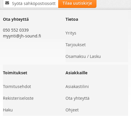
Tilaa
Tilaa uutiskirje
uutiskirjeemme:
Ota yhteyttä
Tietoa
050 552 0339
Yritys
myynti@jh-sound.fi
Tarjoukset
Osamaksu / Lasku
Toimitukset
Asiakkaille
Toimitusehdot
Asiakastilini
Rekisteriseloste
Ota yhteyttä
Haku
Ohjeet