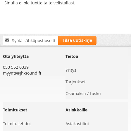
Sinulla ei ole tuotteita toivelistallasi.
Tilaa
Tilaa uutiskirje
uutiskirjeemme:
Ota yhteyttä
Tietoa
050 552 0339
Yritys
myynti@jh-sound.fi
Tarjoukset
Osamaksu / Lasku
Toimitukset
Asiakkaille
Toimitusehdot
Asiakastilini