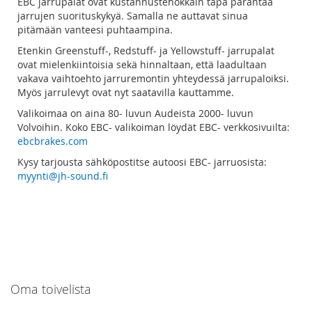
EBC jarrupalat ovat kustannustehokkain tapa parantaa
jarrujen suorituskykyä. Samalla ne auttavat sinua
pitämään vanteesi puhtaampina.
Etenkin Greenstuff-, Redstuff- ja Yellowstuff- jarrupalat
ovat mielenkiintoisia sekä hinnaltaan, että laadultaan
vakava vaihtoehto jarruremontin yhteydessä jarrupaloiksi.
Myös jarrulevyt ovat nyt saatavilla kauttamme.
Valikoimaa on aina 80- luvun Audeista 2000- luvun
Volvoihin. Koko EBC- valikoiman löydät EBC- verkkosivuilta:
ebcbrakes.com
Kysy tarjousta sähköpostitse autoosi EBC- jarruosista:
myynti@jh-sound.fi
Oma toivelista