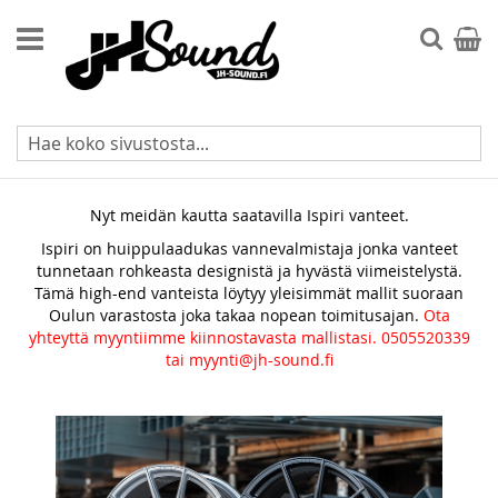
Skip
to
Searc
Ostos
Content
Ispiri vanteet
Nyt meidän kautta saatavilla Ispiri vanteet.
Ispiri on huippulaadukas vannevalmistaja jonka vanteet
tunnetaan rohkeasta designistä ja hyvästä viimeistelystä.
Tämä high-end vanteista löytyy yleisimmät mallit suoraan
Oulun varastosta joka takaa nopean toimitusajan.
Ota
yhteyttä myyntiimme kiinnostavasta mallistasi. 0505520339
tai myynti@jh-sound.fi