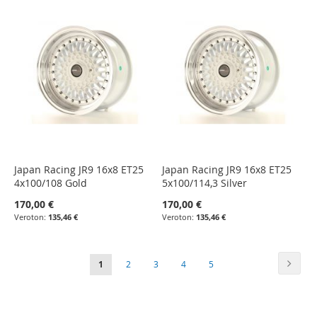
Japan Racing JR9 16x8 ET25
Japan Racing JR9 16x8 ET25
4x100/108 Gold
5x100/114,3 Silver
170,00 €
170,00 €
135,46 €
135,46 €
Sivu
Sivu
Seura
You're
Sivu
Sivu
Sivu
Sivu
1
2
3
4
5
currently
reading