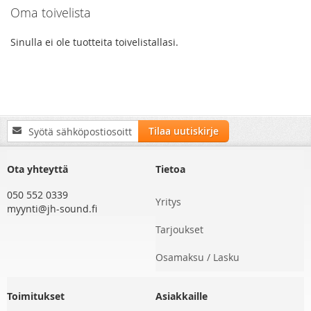
Oma toivelista
page
Sinulla ei ole tuotteita toivelistallasi.
Tilaa
Tilaa uutiskirje
uutiskirjeemme:
Ota yhteyttä
Tietoa
050 552 0339
Yritys
myynti@jh-sound.fi
Tarjoukset
Osamaksu / Lasku
Toimitukset
Asiakkaille