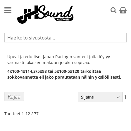
Skip
to
Searc
Ostos
Content
Japan Racing JR-9
Upeat ja edulliset Japan Racingin vanteet jolta löytyy
varmasti jokaisen makuun jotakin sopivaa.
4x100-4x114,3/5x98 tai 5x100-5x120 tarkoittaa
sokkovannetta eli jako porautetaan näihin yksilöllisesti.
Rajaa
As
la
jä
Tuotteet
1
-
12
/
77