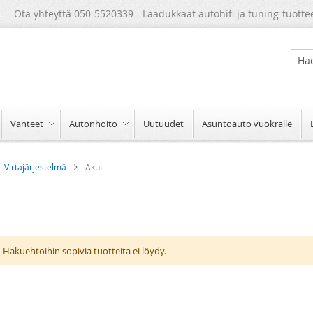
Ota yhteyttä 050-5520339 - Laadukkaat autohifi ja tuning-tuotte
Sear
Vanteet
Autonhoito
Uutuudet
Asuntoauto vuokralle
Virtajärjestelmä
Akut
Hakuehtoihin sopivia tuotteita ei löydy.