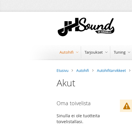
Skip
to
Content
Autohifi
Tarjoukset
Tuning
Etusivu
Autohifi
Autohifitarvikkeet
Akut
Skip
Oma toivelista
to
product
Sinulla ei ole tuotteita
list
toivelistallasi.