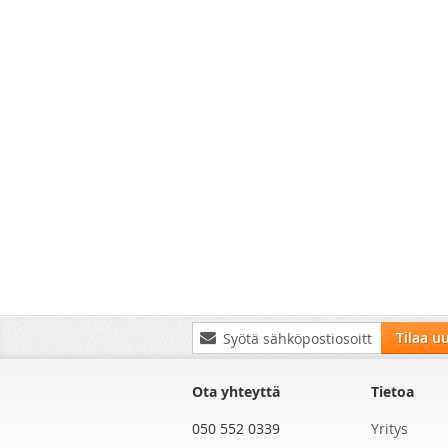
Tilaa
Tilaa uu
uutiskirjeemme:
Ota yhteyttä
Tietoa
050 552 0339
Yritys