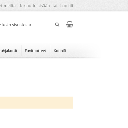
et meiltä
Kirjaudu sisään
Luo tili
Ostoskori
ch
Search
Lahjakortit
Fanituotteet
Kotihifi