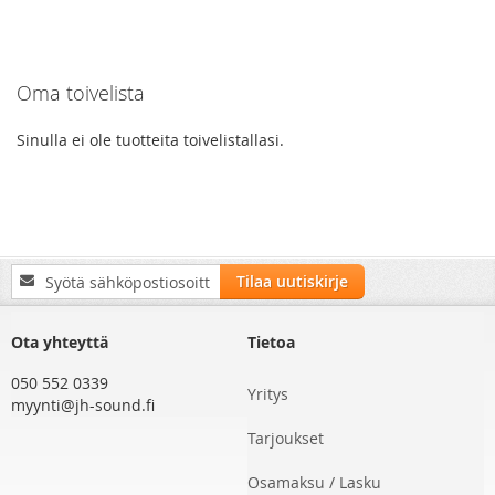
Oma toivelista
Sinulla ei ole tuotteita toivelistallasi.
Tilaa
Tilaa uutiskirje
uutiskirjeemme:
Ota yhteyttä
Tietoa
050 552 0339
Yritys
myynti@jh-sound.fi
Tarjoukset
Osamaksu / Lasku