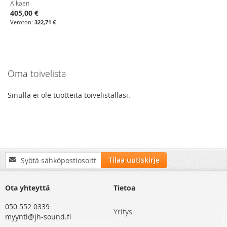
Alkaen
405,00 €
322,71 €
Oma toivelista
Sinulla ei ole tuotteita toivelistallasi.
Tilaa
Tilaa uutiskirje
uutiskirjeemme:
Ota yhteyttä
Tietoa
050 552 0339
Yritys
myynti@jh-sound.fi