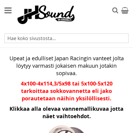
Skip
to
Searc
Ostos
Content
Japan Racing
Upeat ja edulliset Japan Racingin vanteet jolta
löytyy varmasti jokaisen makuun jotakin
sopivaa.
4x100-4x114,3/5x98 tai 5x100-5x120
tarkoittaa sokkovannetta eli jako
porautetaan näihin yksilöllisesti.
Klikkaa alla olevaa vannemallikuvaa jotta
näet vaihtoehdot.