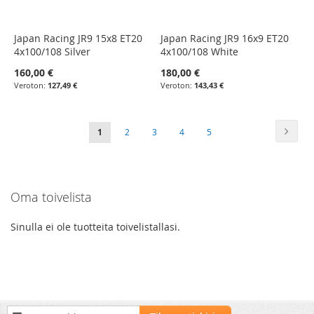
Japan Racing JR9 15x8 ET20
Japan Racing JR9 16x9 ET20
4x100/108 Silver
4x100/108 White
160,00 €
180,00 €
127,49 €
143,43 €
Sivu
Sivu
Seura
You're
Sivu
Sivu
Sivu
Sivu
1
2
3
4
5
currently
reading
Oma toivelista
page
Sinulla ei ole tuotteita toivelistallasi.
Tilaa