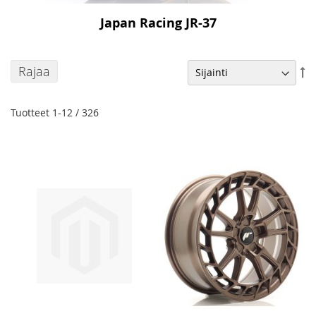
Japan Racing JR-37
Rajaa
As
la
jä
Tuotteet
1
-
12
/
326