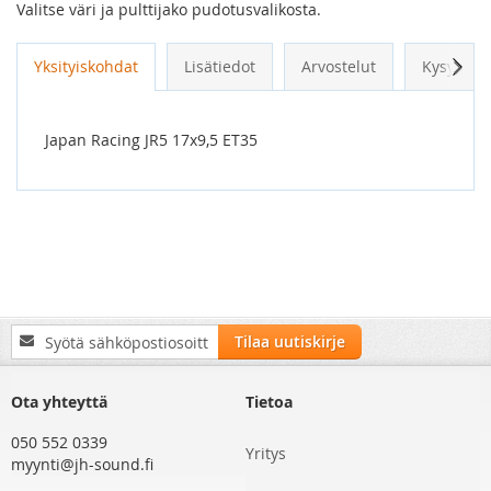
Valitse väri ja pulttijako pudotusvalikosta.
Seur
Yksityiskohdat
Lisätiedot
Arvostelut
Kysymykse
Japan Racing JR5 17x9,5 ET35
Tilaa
Tilaa uutiskirje
uutiskirjeemme:
Ota yhteyttä
Tietoa
050 552 0339
Yritys
myynti@jh-sound.fi