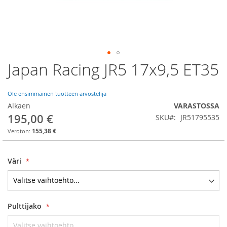
Japan Racing JR5 17x9,5 ET35
Skip
to
the
Ole ensimmäinen tuotteen arvostelija
beginning
of
Alkaen
VARASTOSSA
the
195,00 €
SKU
JR51795535
images
155,38 €
gallery
Väri
Pulttijako